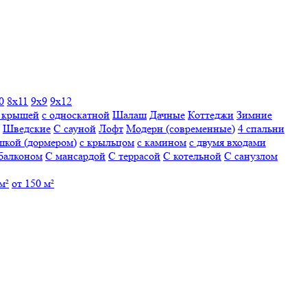
0
8х11
9х9
9х12
й крышей
с односкатной
Шалаш
Дачные
Коттеджи
Зимние
Шведские
С сауной
Лофт
Модерн (современные)
4 спальни
шкой (дормером)
с крыльцом
с камином
с двумя входами
балконом
С мансардой
С террасой
С котельной
С санузлом
м²
от 150 м²