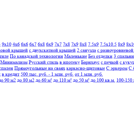
4
9х10
4х6
6х6
6х7
6х8
6х9
7х7
7х8
7х9
8х8
7.5х9
7.5х10.5
8х9
8х1
мовой крышей
с двухскатной крышей
2 санузла
с разноуровнево
тиле
По канадской технологии
Маленькие
Без отделки
3 спальни
Минимализм
Русский стиль
в ипотеку
Барнхаус
с печкой
с куку
спален
Прямоугольные
на сваях
каркасно-щитовые
С эркером
С 
н
в кредит
500 тыс. руб. - 1 млн. руб.
от 1 млн. руб.
до 90 м2
до 80 м2
до 60 м²
до 110 м²
до 50 м²
до 100 кв.м.
100-150 