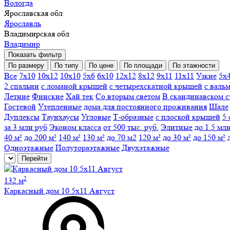
Вологда
Ярославская обл
Ярославль
Владимирская обл
Владимир
Показать фильтр
По размеру
По типу
По цене
По площади
По этажности
Все
7х10
10х12
10х10
5х6
6х10
12х12
8х12
9х11
11х11
Узкие
5х
2 спальни
с ломаной крышей
с четырехскатной крышей
с валь
Летние
Финские
Хай тек
Со вторым светом
В скандинавском с
Гостевой
Утепленные
дома для постоянного проживания
Шале
Дуплексы
Таунхаусы
Угловые
Т-образные
с плоской крышей
5 
за 3 млн руб
Эконом класса
от 500 тыс. руб.
Элитные
до 1.5 мл
40 м²
до 200 м²
140 м²
130 м²
до 70 м2
120 м²
до 30 м²
до 150 м²
Одноэтажные
Полутораэтажные
Двухэтажные
Перейти
2
132 м
Каркасный дом 10.5х11 Август