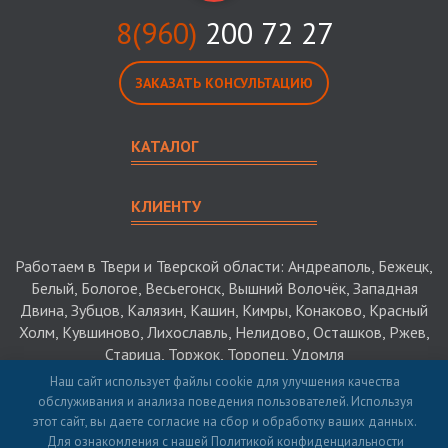
8(960)
200 72 27
ЗАКАЗАТЬ КОНСУЛЬТАЦИЮ
КАТАЛОГ
КЛИЕНТУ
Работаем в Твери и Тверской области: Андреаполь, Бежецк,
Белый, Бологое, Весьегонск, Вышний Волочёк, Западная
Двина, Зубцов, Калязин, Кашин, Кимры, Конаково, Красный
Холм, Кувшиново, Лихославль, Нелидово, Осташков, Ржев,
Старица, Торжок, Торопец, Удомля
Наш сайт использует файлы cookie для улучшения качества
обслуживания и анализа поведения пользователей. Используя
© 2026 Багров-Строй - строительство загородных домов в
этот сайт, вы даете согласие на сбор и обработку ваших данных.
Твери и Тверской области и РФ. ИНН 5313015325.
Для ознакомления с нашей Политикой конфиденциальности