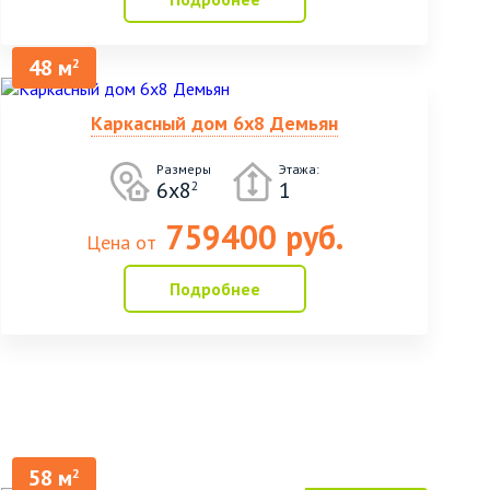
48 м
2
Каркасный дом 6х8 Демьян
Размеры
Этажа:
6х8
1
2
759400 руб.
Цена от
Подробнее
58 м
2