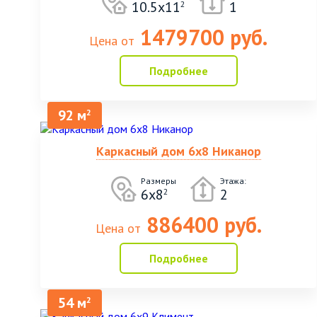
10.5х11
1
2
1479700 руб.
Цена от
Подробнее
92 м
2
Каркасный дом 6х8 Никанор
Размеры
Этажа:
6х8
2
2
886400 руб.
Цена от
Подробнее
54 м
2