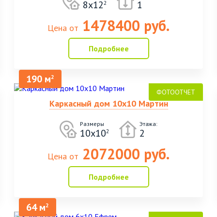
8х12
1
2
1478400 руб.
Цена от
Подробнее
190 м
2
Каркасный дом 10х10 Мартин
Размеры
Этажа:
10х10
2
2
2072000 руб.
Цена от
Подробнее
64 м
2