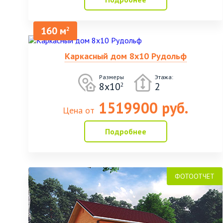
160 м
2
Каркасный дом 8х10 Рудольф
Размеры
Этажа:
8х10
2
2
1519900 руб.
Цена от
Подробнее