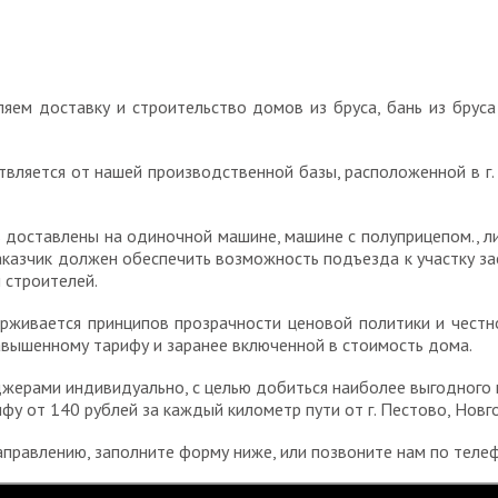
ляем доставку и строительство домов из бруса, бань из бруса
вляется от нашей производственной базы, расположенной в г. 
 доставлены на одиночной машине, машине с полуприцепом., л
казчик должен обеспечить возможность подъезда к участку зас
 строителей.
ерживается принципов прозрачности ценовой политики и честн
авышенному тарифу и заранее включенной в стоимость дома.
жерами индивидуально, с целью добиться наиболее выгодного 
фу от 140 рублей за каждый километр пути от г. Пестово, Новг
аправлению, заполните форму ниже, или позвоните нам по тел