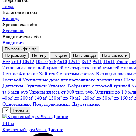
Тверская обл
Тверь
Вологодская обл
Вологда
Ярославская обл
Ярославль
Владимирская обл
Владимир
Показать фильтр
По размеру
По типу
По цене
По площади
По этажности
Все
7х10
10х12
10х10
5х6
6х10
12х12
8х12
9х11
11х11
Узкие
5х
2 спальни
с ломаной крышей
с четырехскатной крышей
с валь
Летние
Финские
Хай тек
Со вторым светом
В скандинавском с
Гостевой
Утепленные
дома для постоянного проживания
Шале
Дуплексы
Таунхаусы
Угловые
Т-образные
с плоской крышей
5 
за 3 млн руб
Эконом класса
от 500 тыс. руб.
Элитные
до 1.5 мл
40 м²
до 200 м²
140 м²
130 м²
до 70 м2
120 м²
до 30 м²
до 150 м²
Одноэтажные
Полутораэтажные
Двухэтажные
Перейти
2
141 м
Каркасный дом 9х15 Дионис