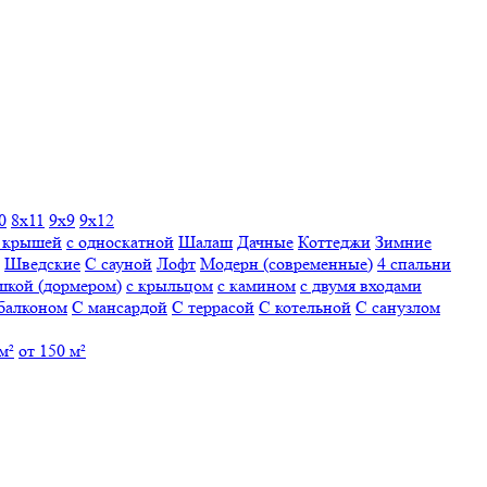
0
8х11
9х9
9х12
й крышей
с односкатной
Шалаш
Дачные
Коттеджи
Зимние
Шведские
С сауной
Лофт
Модерн (современные)
4 спальни
шкой (дормером)
с крыльцом
с камином
с двумя входами
балконом
С мансардой
С террасой
С котельной
С санузлом
м²
от 150 м²