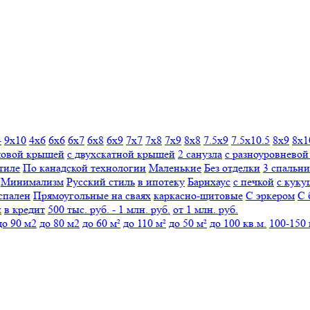
4
9х10
4х6
6х6
6х7
6х8
6х9
7х7
7х8
7х9
8х8
7.5х9
7.5х10.5
8х9
8х1
мовой крышей
с двухскатной крышей
2 санузла
с разноуровнево
тиле
По канадской технологии
Маленькие
Без отделки
3 спальни
Минимализм
Русский стиль
в ипотеку
Барнхаус
с печкой
с куку
спален
Прямоугольные
на сваях
каркасно-щитовые
С эркером
С 
н
в кредит
500 тыс. руб. - 1 млн. руб.
от 1 млн. руб.
до 90 м2
до 80 м2
до 60 м²
до 110 м²
до 50 м²
до 100 кв.м.
100-150 