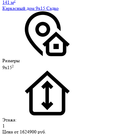
2
141 м
Каркасный дом 9х15 Садко
Размеры
2
9х15
Этажа:
1
Цена от
1624900 руб.