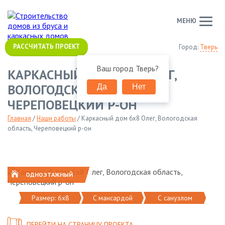
МЕНЮ
РАССЧИТАТЬ ПРОЕКТ
Город:
Тверь
Ваш город
Тверь
?
КАРКАСНЫЙ ДОМ 6Х8 ОЛЕГ,
ВОЛОГОДСКАЯ ОБЛАСТЬ,
Да
Нет
ЧЕРЕПОВЕЦКИЙ Р-ОН
Главная
/
Наши работы
/
Каркасный дом 6х8 Олег, Вологодская
область, Череповецкий р-он
ОДНОЭТАЖНЫЙ
Размер: 6х8
C мансардой
С санузлом
ПЕРЕЙТИ НА СТРАНИЦУ ПРОЕКТА