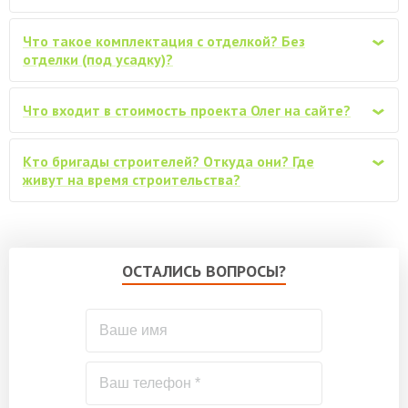
Обработка всего каркаса
от 44200
Что такое комплектация с отделкой? Без
огнебиозащитным антисептиком
‹
отделки (под усадку)?
Покраска (обработка) стен дома
снаружи, защитным ср-вом VERES
от 34700
Что входит в стоимость проекта Олег на сайте?
(аналоги), в один слой
‹
Бытовка каркасно-щитовая 3х2м
от 27000
Кто бригады строителей? Откуда они? Где
‹
живут на время строительства?
Дополнительная отделка стен снаружи,
плитами Белтермо 20мм шип-паз, под
от 73200
фасадную отделку
ОСТАЛИСЬ ВОПРОСЫ?