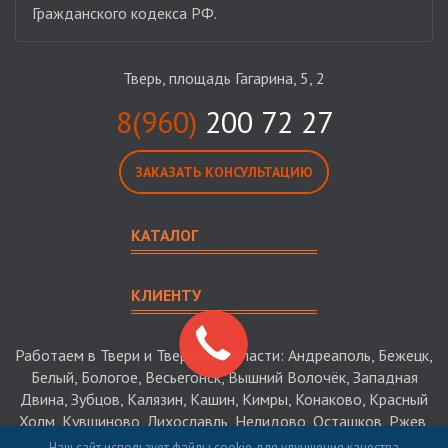
Гражданского кодекса РФ.
Тверь, площадь Гагарина, 5, 2
8(960)
200 72 27
ЗАКАЗАТЬ КОНСУЛЬТАЦИЮ
КАТАЛОГ
КЛИЕНТУ
Работаем в Твери и Тверской области: Андреаполь, Бежецк,
Белый, Бологое, Весьегонск, Вышний Волочёк, Западная
Двина, Зубцов, Калязин, Кашин, Кимры, Конаково, Красный
Холм, Кувшиново, Лихославль, Нелидово, Осташков, Ржев,
Старица, Торжок, Торопец, Удомля
Наш сайт использует файлы cookie для улучшения качества