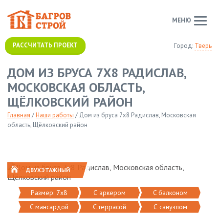
МЕНЮ
РАССЧИТАТЬ ПРОЕКТ
Город:
Тверь
ДОМ ИЗ БРУСА 7Х8 РАДИСЛАВ,
МОСКОВСКАЯ ОБЛАСТЬ,
ЩЁЛКОВСКИЙ РАЙОН
Главная
/
Наши работы
/
Дом из бруса 7х8 Радислав, Московская
область, Щёлковский район
ДВУХЭТАЖНЫЙ
Размер: 7х8
С эркером
C балконом
C мансардой
C террасой
С санузлом