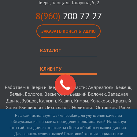
Тверь, площадь Гагарина, 5, 2
8(960)
200 72 27
ЗАКАЗАТЬ КОНСУЛЬТАЦИЮ
КАТАЛОГ
КЛИЕНТУ
Работаем в Твери и Тверской области: Андреаполь, Бежецк,
Белый, Бологое, Весьегонск, Вышний Волочёк, Западная
Двина, Зубцов, Калязин, Кашин, Кимры, Конаково, Красный
Холм, Кувшиново, Лихославль, Нелидово, Осташков, Ржев,
Старица, Торжок, Торопец, Удомля
Наш сайт использует файлы cookie для улучшения качества
обслуживания и анализа поведения пользователей. Используя
этот сайт, вы даете согласие на сбор и обработку ваших данных.
© 2026 Багров-Строй - строительство загородных домов в
Для ознакомления с нашей Политикой конфиденциальности
Твери и Тверской области и РФ. ИНН 5313015325.