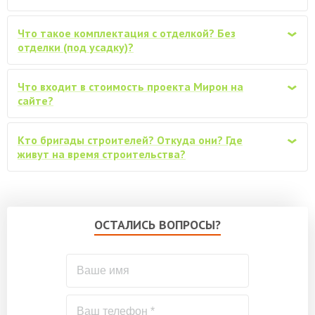
Замена Ондулина на металлочерепицу
от 108800
«Монтерей» (0,45мм)
Что такое комплектация с отделкой? Без
‹
Замена Ондулина на металлочерепицу
отделки (под усадку)?
«Монтерей» (0,5мм, с капельниками,
от 121600
уплотнителем, ..)
Что входит в стоимость проекта Мирон на
‹
Водосточная система ПВХ для крыши,
сайте?
от 39000
Дёке
Кто бригады строителей? Откуда они? Где
Снегозадержатели трубчатые, комплект
‹
от 24000
живут на время строительства?
(по 3м)
Обработка материала
огнебиозащитным антисептиком
от 36000
(стеновой и перегородочный брус не
ОСТАЛИСЬ ВОПРОСЫ?
обрабатывается)
Обработка стенового и
перегородочного бруса
от 80000
огнебиозащитным антисептиком
Покраска (обработка) стен дома
снаружи, защитным ср-вом VERES
по запросу