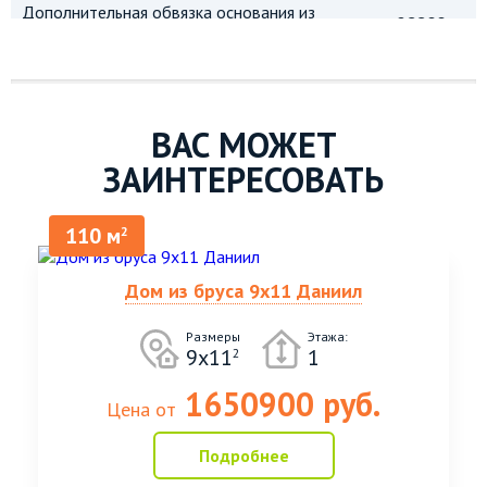
Дополнительная обвязка основания из
от 28800
бруса 150х150мм
Дополнительная обвязка основания из
от 43200
бруса 150х200мм
ВАС МОЖЕТ
Металлическая защитная сетка от
от 16200
ЗАИНТЕРЕСОВАТЬ
грызунов
Отделка цоколя фундамента
110 м
2
декоративными пласт. панелями (40см -
по запросу
1ряд)
Дом из бруса 9х11 Даниил
Дополнительный ряд из бруса
140х140мм (увеличение высоты на
от 42300
140мм)
Размеры
Этажа:
9х11
1
2
Дополнительный ряд из бруса
140х190мм (увеличение высоты на
от 56400
1650900 руб.
Цена от
140мм)
Сборка брусовых стен на деревянные
Подробнее
от 51000
(березовые) нагели