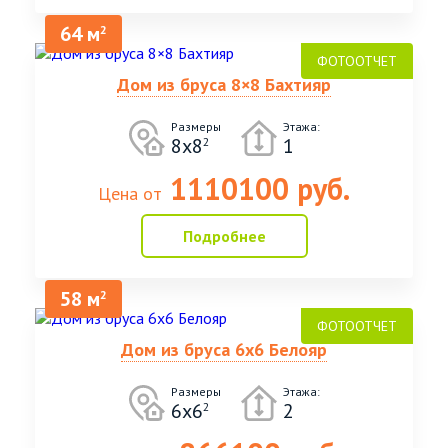
64 м
2
Отделка фронтонов имитацией бруса 18
от 48600
мм
Дом из бруса 8×8 Бахтияр
Отделка фронтонов блок-хаусом 28 мм
от 75600
Размеры
Этажа:
8x8
1
2
Замена материала естественной
влажности на материал камерной сушки,
от 90000
1110100 руб.
Цена от
брус 90х140мм
Замена материала естественной
Подробнее
влажности на материал камерной сушки,
от 120000
брус 140х140мм
58 м
2
Замена материала естественной
влажности на материал камерной сушки,
от 145000
брус 190х140мм
Дом из бруса 6х6 Белояр
Фронтоны из профилированного бруса
по запросу
Размеры
Этажа:
140х140мм
6х6
2
2
Фронтоны из профилированного бруса