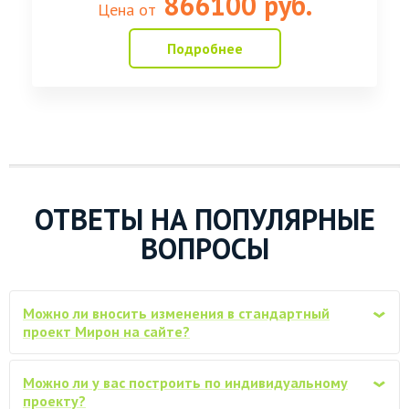
866100 руб.
по запросу
Цена от
190х140мм
Подробнее
Дополнительное утепление 50мм мин.
от 28200
вата Кнауф
Утепление Роквул 50 мм (плитный
от 36000
утеплитель)
Замена деревянных окон на окна ПВХ 1-
от 67000
камерные, с отливами, подок., сетками
ОТВЕТЫ НА ПОПУЛЯРНЫЕ
Замена деревянных окон на окна ПВХ 2-
ВОПРОСЫ
от 72000
х камерные, с отливами, подок., сетками
Замена входной двери на
металлическую, утепленную, Гарда 7,5
от 22000
Можно ли вносить изменения в стандартный
960мм
‹
проект Мирон на сайте?
Установка перил с точеными балясинами
от 9000
и стартовыми столбами на лестницу
Можно ли у вас построить по индивидуальному
‹
проекту?