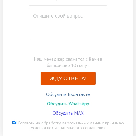
(аналоги), в один слой
Бытовка каркасно-щитовая 3х2м
от 27000
Замена нестроганого материала на
от 27000
строганый материал
Наш менеджер свяжется с Вами в
ближайшие 10 минут
ЖДУ ОТВЕТА!
Обсудить Вконтакте
Обсудить WhatsApp
Обсудить MAX
Согласен на обработку персональных данных принимаю
условия
пользовательского соглашения