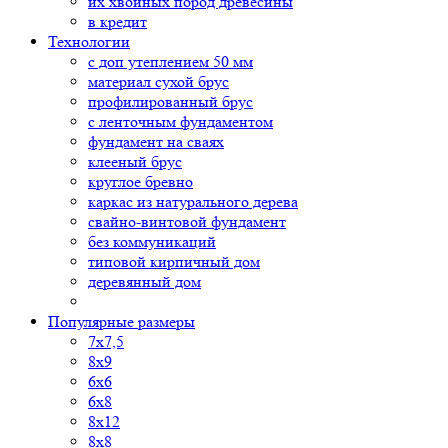
их хвойных пород древесины
в кредит
Технологии
с доп утеплением 50 мм
материал сухой брус
профилированный брус
с ленточным фундаментом
фундамент на сваях
клееный брус
круглое бревно
каркас из натурального дерева
свайно-винтовой фундамент
без коммуникаций
типовой кирпичный дом
деревянный дом
Популярные размеры
7х7,5
8х9
6х6
6х8
8х12
8х8