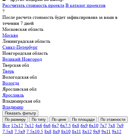
Рассчитать стоимость проекта
В каталог проектов
?
После расчета стоимость будет зафиксирована за вами в
течении 7 дней
Московская область
Москва
Ленинградская область
Санкт-Петербург
Новгородская область
Великий Новгород
Тверская обл
Тверь
Вологодская обл
Вологда
Ярославская обл
Ярославль
Владимирская обл
Владимир
Показать фильтр
По размеру
По типу
По цене
По площади
По этажности
Все
12х12
7х12
4х6
6х6
6х7
6х7.5
6х8
6х9
6х10
7х7
7х8
7х9
7.5х8
7.5х9
7.5х10.5
8х8
8х9
8х10
8х11
8х12
9х9
9х11
9х12