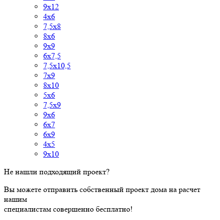
9х12
4х6
7,5х8
8х6
9х9
6х7,5
7,5х10,5
7х9
8х10
5х6
7,5х9
9х6
6х7
6х9
4х5
9х10
Не нашли подходящий проект?
Вы можете отправить собственный проект дома на расчет
нашим
специалистам совершенно бесплатно!