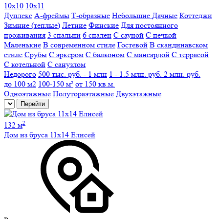
10х10
10х11
Дуплекс
А-фреймы
Т-образные
Небольшие
Дачные
Коттеджи
Зимние (теплые)
Летние
Финские
Для постоянного
проживания
3 спальни
6 спален
С сауной
С печкой
Маленькие
В современном стиле
Гостевой
В скандинавском
стиле
Срубы
С эркером
C балконом
C мансардой
C террасой
С котельной
С санузлом
Недорого
500 тыс. руб. - 1 млн
1 - 1.5 млн. руб.
2 млн. руб.
до 100 м2
100-150 м²
от 150 кв.м.
Одноэтажные
Полутораэтажные
Двухэтажные
Перейти
2
132 м
Дом из бруса 11х14 Елисей